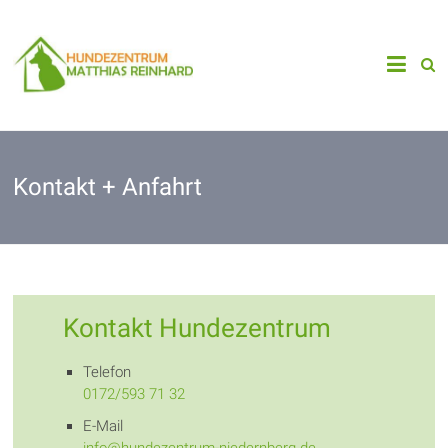
Zum
Inhalt
Matthas
Hundezentrum
springen
Reinhard
Niedernberg
Kontakt + Anfahrt
Kontakt Hundezentrum
Telefon
0172/593 71 32
E-Mail
info@hundezentrum-niedernberg.de