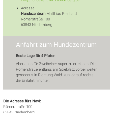
Adresse
Hundezentrum
Matthias Reinhard
Römerstraße 100
63843 Niedernberg
Anfahrt zum Hundezentrum
Beste Lage für 4 Pfoten
Aber auch für Zweibeiner super zu erreichen: Die
Römerstraße entlang, am Spielplatz vorbei weiter
geradeaus in Richtung Wald, kurz darauf rechts
die Einfahrt hinunter.
Die Adresse fürs Navi:
Römerstraße 100
63843 Niedernberg