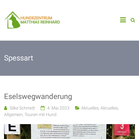
Zum
Inhalt
Matthas
Hundezentrum
springen
Reinhard
Niedernberg
Spessart
Eselswegwanderung
Silke Schmidt
4. Mai 2023
Aktuelles
,
Aktuelles
,
Allgemein
,
Touren mit Hund