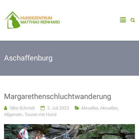
Zum
Inhalt
Matthas
Hundezentrum
springen
Reinhard
Niedernberg
Aschaffenburg
Margarethenschluchtwanderung
Silke Schmidt
3. Juli 2023
Aktuelles
,
Aktuelles
,
Allgemein
,
Touren mit Hund